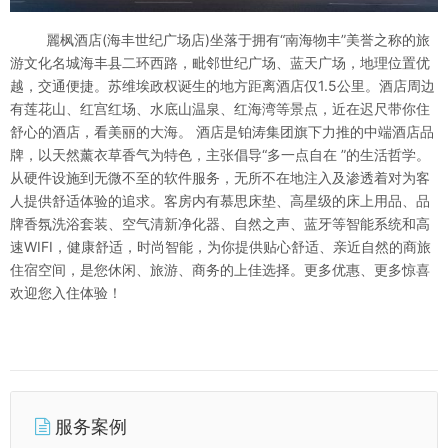
麗枫酒店(海丰世纪广场店)坐落于拥有“南海物丰”美誉之称的旅
游文化名城海丰县二环西路，毗邻世纪广场、蓝天广场，地理位置优
越，交通便捷。苏维埃政权诞生的地方距离酒店仅1.5公里。酒店周边
有莲花山、红宫红场、水底山温泉、红海湾等景点，近在迟尺带你住
舒心的酒店，看美丽的大海。 酒店是铂涛集团旗下力推的中端酒店品
牌，以天然薰衣草香气为特色，主张倡导“多一点自在 ”的生活哲学。
从硬件设施到无微不至的软件服务，无所不在地注入及渗透着对为客
人提供舒适体验的追求。客房内有慕思床垫、高星级的床上用品、品
牌香氛洗浴套装、空气清新净化器、自然之声、蓝牙等智能系统和高
速WIFI，健康舒适，时尚智能，为你提供贴心舒适、亲近自然的商旅
住宿空间，是您休闲、旅游、商务的上佳选择。更多优惠、更多惊喜
欢迎您入住体验！
服务案例